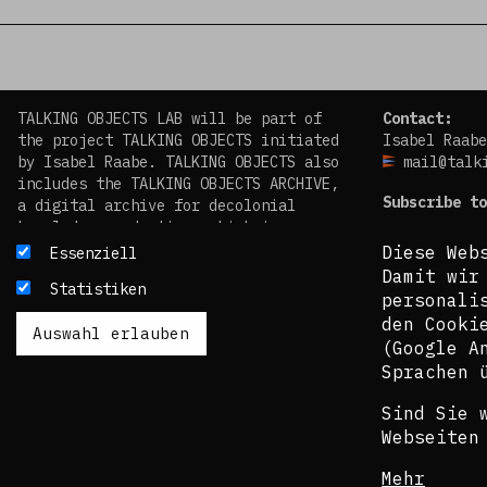
TALKING OBJECTS LAB will be part of
Contact:
the project TALKING OBJECTS initiated
Isabel Raabe
by Isabel Raabe. TALKING OBJECTS also
mail@talk
includes the TALKING OBJECTS ARCHIVE,
Subscribe to
a digital archive for decolonial
knowledge production, which is
facebook
scheduled to go online in 2024.
Diese Web
Essenziell
instagram
Damit wir
Statistiken
Das TALKING OBJECTS LAB wird Teil des
personali
von Isabel Raabe initiierten Projekts
den Cooki
TALKING OBJECTS sein. TALKING OBJECTS
(Google A
beinhaltet auch das TALKING OBJECTS
Sprachen 
ARCHIVE, ein digitales Archiv für
dekoloniale Wissensproduktion, das
Sind Sie 
2024 online gehen soll.
Webseiten
Mehr
Datenschutzerklärung
Impressum