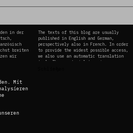
den in der
The texts of this blog are usually
tsch,
published in English and German,
anzösisch
perspectively also in French. In order
chst breiten
to provide the widest possible access,
zen wir
we also use an automatic translation
es
tool. The curatorial team is aware
em
that these translations do not in all
Schließen
, dass diese
cases do justice to the complexity of
en Fällen
the topics and languages.
den. Mit
 und
nalysieren
©Isabel Raabe 2021
ne
unseren