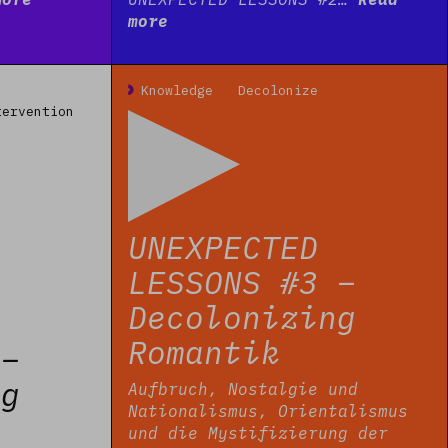
more
Read more
Knowledge
Decolonize
tervention
UNEXPECTED
LESSONS #3 –
Decolonizing
Romantik
 –
ng
Aufbruch, Nostalgie und
Nationalismus, Orientalismus
und die Mystifizierung der