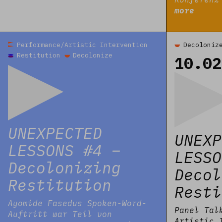
more
Read more
Read more
Performance/Artistic Intervention
Decoloniz
Restitution
Decolonize
10.02
UNEXPECTED
UNEXP
LESSONS #4 –
LESSO
Decolonizing
Decol
Restitution
Resti
Ayomide Fasedus Spoken-Word-
Panel Tal
Auftritt war Teil von
Artistic 