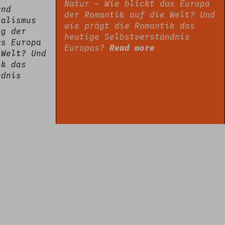
Natur – Wie blickt das Europa
und
der Romantik auf die Welt? Und
talismus
wie prägt die Romantik das
ng der
heutige Selbstverständnis
as Europa
Europas?
Read more
 Welt? Und
ik das
ndnis