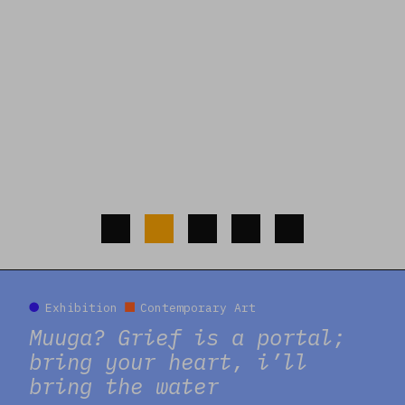
Read more
Exhibition
Contemporary Art
Muuga? Grief is a portal;
bring your heart, i’ll
bring the water