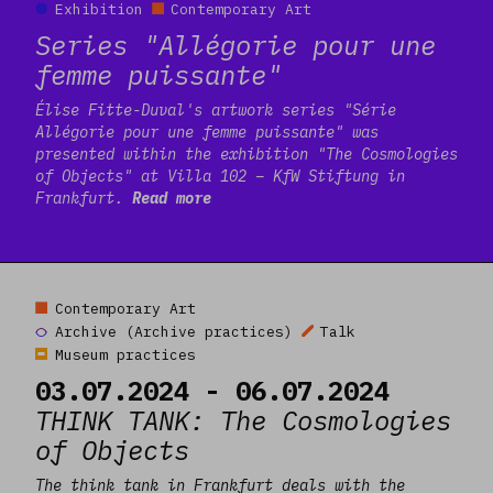
Exhibition
Contemporary Art
Series "Allégorie pour une
femme puissante"
Élise Fitte-Duval's artwork series "Série
Allégorie pour une femme puissante" was
presented within the exhibition "The Cosmologies
of Objects" at Villa 102 – KfW Stiftung in
Frankfurt.
Read more
Read more
Contemporary Art
Archive (Archive practices)
Talk
Museum practices
03.07.2024 - 06.07.2024
THINK TANK: The Cosmologies
of Objects
The think tank in Frankfurt deals with the