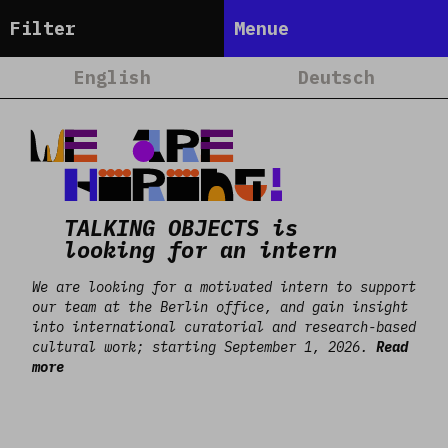
Talking Objects
Filter
Menue
Frankfurt
Home
English
Deutsch
Dakar
About
Read more
Lagos
Projets
We are
Satellites
Calendrier
hiring!
Berlin
Blog
TALKING OBJECTS is
Nairobi
People
looking for an intern
Team
We are looking for a motivated intern to support
Media
our team at the Berlin office, and gain insight
into international curatorial and research-based
Contact
cultural work; starting September 1, 2026.
Read
more