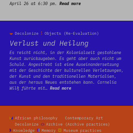
April 26 at 6:30 pm.
Read more
Read more
Decolonize
Objects (Re-Evaluation)
Verlust und Heilung
Es reicht nicht, in der Kolonialzeit gestohlene
Kunst zurückzugeben. Es geht aber auch nicht um
Schuld. Angestrebt ist eine Auseinandersetzung
mit der Geschichte der kulturellen Verletzungen,
der Kunst und den traditionellen Materialien,
aus der heraus Neues entstehen kann. Cornelia
Wilß führte mit…
Read more
Read more
African philosophy
Contemporary Art
Decolonize
Archive (Archive practices)
Knowledge
Memory
Museum practices