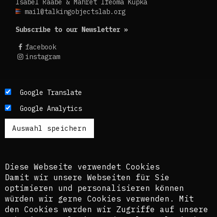
Isabel Raabe & Mahret Ifeoma Kupka
mail@talkingobjectslab.org
Subscribe to our Newsletter »
facebook
instagram
Die Texte dieses Blogs werden in der Regel auf
Google Translate
Englisch und Deutsch, perspektivisch auch auf
Google Analytics
Französisch publiziert. Um einen möglichst
breiten Zugang zu ermöglichen, nutzen wir
zusätzlich ein automatisches Übersetzungstool.
Es ist dem kuratorischen Team bewusst, dass
diese Übersetzungen nicht in allen Fällen der
Komplexität der Themen und Sprachen gerecht
Diese Webseite verwendet Cookies
werden.
Damit wir unsere Webseiten für Sie
optimieren und personalisieren können
The texts of this blog are usually published in
würden wir gerne Cookies verwenden. Mit
English and German, perspectively also in
den Cookies werden wir Zugriffe auf unsere
French. In order to provide the widest possible