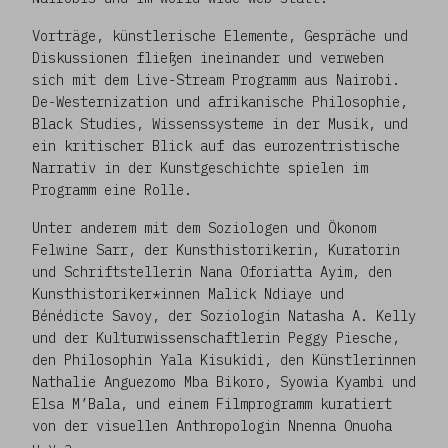
Vorträge, künstlerische Elemente, Gespräche und
Diskussionen fließen ineinander und verweben
sich mit dem Live-Stream Programm aus Nairobi.
De-Westernization und afrikanische Philosophie,
Black Studies, Wissenssysteme in der Musik, und
ein kritischer Blick auf das eurozentristische
Narrativ in der Kunstgeschichte spielen im
Programm eine Rolle.
Unter anderem mit dem Soziologen und Ökonom
Felwine Sarr, der Kunsthistorikerin, Kuratorin
und Schriftstellerin Nana Oforiatta Ayim, den
Kunsthistoriker*innen Malick Ndiaye und
Bénédicte Savoy, der Soziologin Natasha A. Kelly
und der Kulturwissenschaftlerin Peggy Piesche,
den Philosophin Yala Kisukidi, den Künstlerinnen
Nathalie Anguezomo Mba Bikoro, Syowia Kyambi und
Elsa M’Bala, und einem Filmprogramm kuratiert
von der visuellen Anthropologin Nnenna Onuoha
u.v.a.