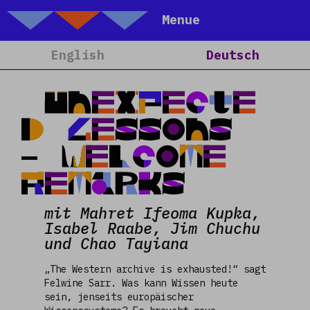
Talking Objects
Menue
Home
English
Deutsch
Über Uns
Projekte
Unexpecte
Kalender
d Lessons
Blog
– Welcome
People
Remarks
Team
mit Mahret Ifeoma Kupka,
Media
Isabel Raabe, Jim Chuchu
Kontakt
und Chao Tayiana
„The Western archive is exhausted!“ sagt
Felwine Sarr. Was kann Wissen heute
sein, jenseits europäischer