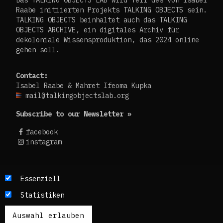
Raabe initiierten Projekts TALKING OBJECTS sein.
TALKING OBJECTS beinhaltet auch das TALKING
OBJECTS ARCHIVE, ein digitales Archiv für
dekoloniale Wissensproduktion, das 2024 online
gehen soll.
Contact:
Isabel Raabe & Mahret Ifeoma Kupka
mail@talkingobjectslab.org
Subscribe to our Newsletter »
facebook
instagram
Die Texte dieses Blogs werden in der Regel auf
Essenziell
Englisch und Deutsch, perspektivisch auch auf
Statistiken
Französisch publiziert. Um einen möglichst
breiten Zugang zu ermöglichen, nutzen wir
zusätzlich ein automatisches Übersetzungstool.