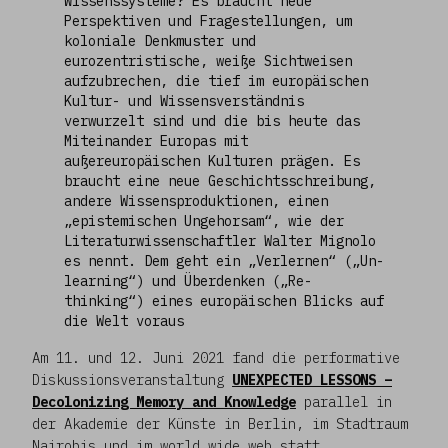
Wissenssysteme? Es braucht neue
Perspektiven und Fragestellungen, um
koloniale Denkmuster und
eurozentristische, weiße Sichtweisen
aufzubrechen, die tief im europäischen
Kultur- und Wissensverständnis
verwurzelt sind und die bis heute das
Miteinander Europas mit
außereuropäischen Kulturen prägen. Es
braucht eine neue Geschichtsschreibung,
andere Wissensproduktionen, einen
„epistemischen Ungehorsam“, wie der
Literaturwissenschaftler Walter Mignolo
es nennt. Dem geht ein „Verlernen“ („Un-
learning“) und Überdenken („Re-
thinking“) eines europäischen Blicks auf
die Welt voraus
Am 11. und 12. Juni 2021 fand die performative
Diskussionsveranstaltung
UNEXPECTED LESSONS –
Decolonizing Memory and Knowledge
parallel in
der Akademie der Künste in Berlin, im Stadtraum
Nairobis und im world wide web statt.